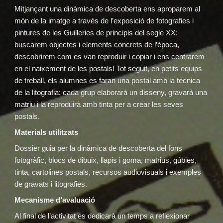
Mitjançant una dinàmica de descoberta ens aproparem al
món de la imatge a través de l’exposició de fotografies i
pintures de les Guilleries de principis del segle XX:
buscarem objectes i elements concrets de l’època,
descobrirem com es van reproduir i copiar i ens centrarem
en el naixement de les postals! Tot seguit, en petits equips
de treball, els alumnes es faran una postal amb la tècnica
de la litografia: cada grup elaborarà un disseny, gravarà una
matriu i la reproduirà amb tinta per a crear les seves
postals.
Materials utilitzats
Dossier guia per la dinàmica de descoberta del fons
fotogràfic, blocs de dibuix, llapis i goma, matrius, gúbies,
tinta, cartolines postals, recursos audiovisuals i exemples
de gravats i litografies.
Mecanisme d’avaluació
Al final de l’activitat es dedicarà un temps a reflexionar