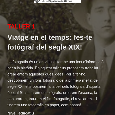
TALLER 1
Viatge en el temps: fes-te
fotògraf del segle XIX!
La fotografia és un art visual i també una font d’informació
per a la història. En aquest taller us proposem treballar i
crear entorn aquestes dues idees. Per a fer-ho,
descobrirem un fons fotogràfic de la primera meitat del
segle XX i ens posarem a la pell dels fotògrafs d’aquella
època! Sí, sí, farem de fotògrafs: crearem l’escena, la
capturarem, traurem el film fotogràfic, el revelarem... I
tindrem una fotografia en paper, com abans!
Nivell educatiu