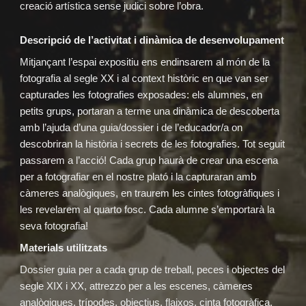
creació artística sense judici sobre l’obra.
Descripció de l’activitat i dinàmica de desenvolupament
Mitjançant l’espai expositiu ens endinsarem al món de la
fotografia al segle XX i al context històric en que van ser
capturades les fotografies exposades: els alumnes, en
petits grups, portaran a terme una dinàmica de descoberta
amb l’ajuda d’una guia/dossier i de l’educador/a on
descobriran la història i secrets de les fotografies. Tot seguit
passarem a l’acció! Cada grup haurà de crear una escena
per a fotografiar en el nostre plató i la capturaran amb
càmeres analògiques, en traurem les cintes fotogràfiques i
les revelarem al quarto fosc. Cada alumne s’emportarà la
seva fotografia!
Materials utilitzats
Dossier guia per a cada grup de treball, peces i objectes del
segle XIX i XX, attrezzo per a les escenes, càmeres
analògiques, trípodes, objectius, flaixos, cinta fotogràfica,