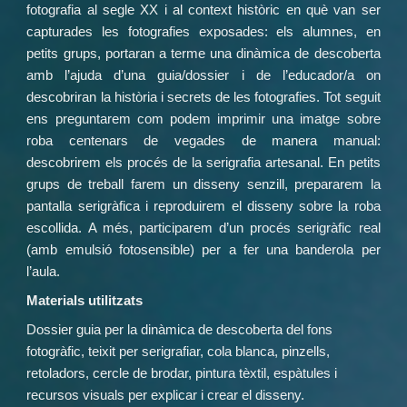
fotografia al segle XX i al context històric en què van ser
capturades les fotografies exposades: els alumnes, en
petits grups, portaran a terme una dinàmica de descoberta
amb l’ajuda d’una guia/dossier i de l’educador/a on
descobriran la història i secrets de les fotografies. Tot seguit
ens preguntarem com podem imprimir una imatge sobre
roba centenars de vegades de manera manual:
descobrirem els procés de la serigrafia artesanal. En petits
grups de treball farem un disseny senzill, prepararem la
pantalla serigràfica i reproduirem el disseny sobre la roba
escollida. A més, participarem d’un procés serigràfic real
(amb emulsió fotosensible) per a fer una banderola per
l’aula.
Materials utilitzats
Dossier guia per la dinàmica de descoberta del fons
fotogràfic, teixit per serigrafiar, cola blanca, pinzells,
retoladors, cercle de brodar, pintura tèxtil, espàtules i
recursos visuals per explicar i crear el disseny.