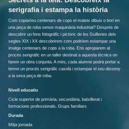
serigrafia i estampa la història
Com copiaríeu centenars de cops el mateix dibuix o text en
una peça de roba sense maquinària industrial? Després de
descobrir un fons fotogràfic i pictòric de les Guilleries dels
segles XIX i XX descobrirem com podríem estampar una
imatge centenars de cops a la roba. Ens aproparem al
procés serigràfic en un taller destinat a aquesta tècnica on
farem un obra conjunta. A més, cada alumne podrà portar a
terme un procés serigràfic casolà i estampar el seu disseny
a la seva peça de roba.
Nivell educatiu
Cicle superior de primària, secundària, batxillerat i
formacions professionals. Grups familiars
Durada
Mitja jornada